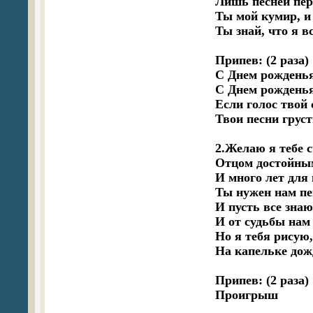
Лишь песней пер
Ты мой кумир, и н
Ты знай, что я вс
Припев: (2 раза) 

С Днем рожденья
С Днем рожденья 
Если голос твой 
Твои песни груст
2.Желаю я тебе с
Отцом достойным
И много лет для н
Ты нужен нам пе
И пусть все знают
И от судьбы нам 
Но я тебя рисую, 
На капельке дождя
Припев: (2 раза) 

Проигрыш 
