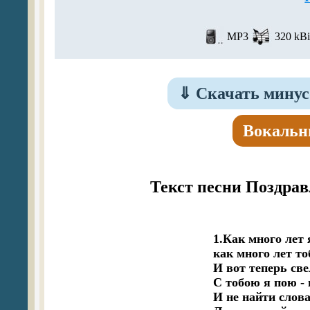
MP3
320 kBi
⇓
Скачать минус
Вокальн
Текст песни Поздрав
1.Как много лет 
как много лет то
И вот теперь свел
С тобою я пою - 
И не найти слова,