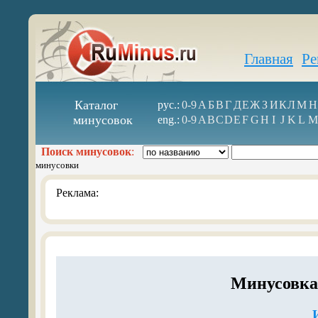
Главная
Ре
Каталог
рус.:
0-9
А
Б
В
Г
Д
Е
Ж
З
И
К
Л
М
Н
минусовок
eng.:
0-9
A
B
C
D
E
F
G
H
I
J
K
L
M
Поиск минусовок
:
минусовки
Реклама:
Минусовка