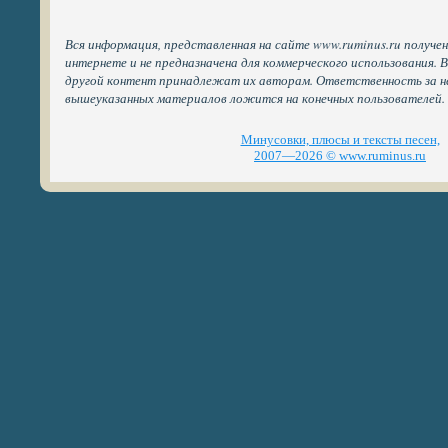
Вся информация, представленная на сайте www.ruminus.ru получе
интернете и не предназначена для коммерческого использования. 
другой контент принадлежат их авторам. Ответственность за н
вышеуказанных материалов ложится на конечных пользователей.
Минусовки, плюсы и тексты песен,
2007—2026 © www.ruminus.ru