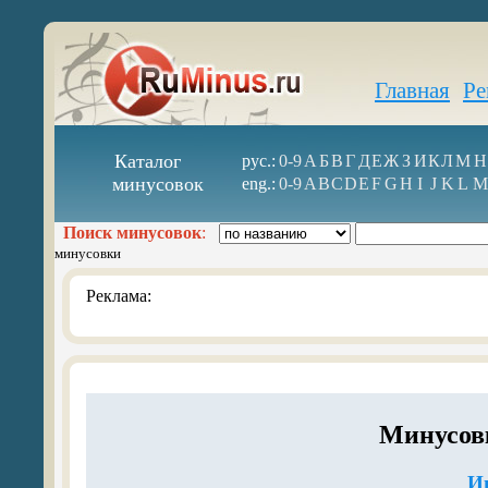
Главная
Ре
Каталог
рус.:
0-9
А
Б
В
Г
Д
Е
Ж
З
И
К
Л
М
Н
минусовок
eng.:
0-9
A
B
C
D
E
F
G
H
I
J
K
L
M
Поиск минусовок
:
минусовки
Реклама:
Минусовк
И