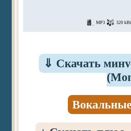
MP3
320 kBi
⇓
Скачать минусо
(Mon
Вокальные