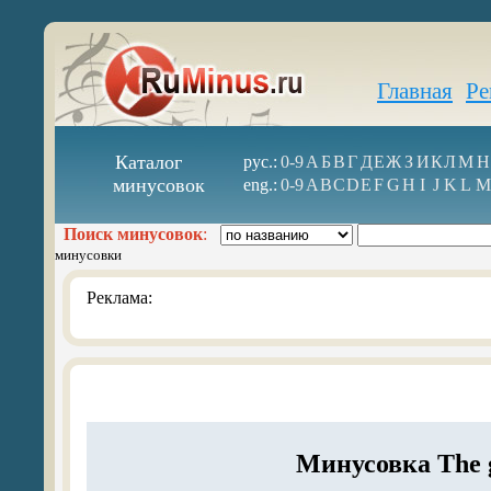
Главная
Ре
Каталог
рус.:
0-9
А
Б
В
Г
Д
Е
Ж
З
И
К
Л
М
Н
минусовок
eng.:
0-9
A
B
C
D
E
F
G
H
I
J
K
L
M
Поиск минусовок
:
минусовки
Реклама:
Минусовка The gi