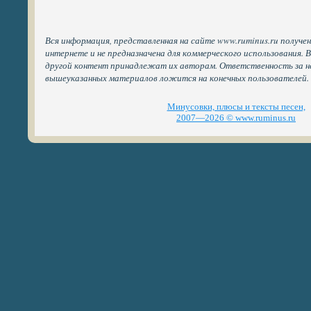
Вся информация, представленная на сайте www.ruminus.ru получе
интернете и не предназначена для коммерческого использования. 
другой контент принадлежат их авторам. Ответственность за н
вышеуказанных материалов ложится на конечных пользователей.
Минусовки, плюсы и тексты песен,
2007—2026 © www.ruminus.ru