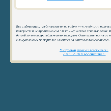
Вся информация, представленная на сайте www.ruminus.ru получе
интернете и не предназначена для коммерческого использования. 
другой контент принадлежат их авторам. Ответственность за н
вышеуказанных материалов ложится на конечных пользователей.
Минусовки, плюсы и тексты песен,
2007—2026 © www.ruminus.ru