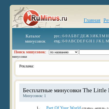
Главная
Ре
Каталог
рус.:
0-9
А
Б
В
Г
Д
Е
Ж
З
И
К
Л
М
Н
минусовок
eng.:
0-9
A
B
C
D
E
F
G
H
I
J
K
L
M
Поиск минусовок
:
минусовки
Реклама:
Бесплатные минусовки The Little
Минусовок: 1
Part Of Your World
1.
(128 kBit/s - 44100 Hz - 3