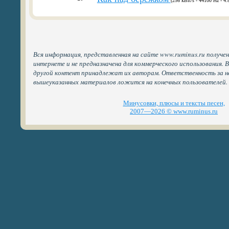
(256 kBit/s - 44100 Hz - 4.
Вся информация, представленная на сайте www.ruminus.ru получе
интернете и не предназначена для коммерческого использования. 
другой контент принадлежат их авторам. Ответственность за н
вышеуказанных материалов ложится на конечных пользователей.
Минусовки, плюсы и тексты песен,
2007—2026 © www.ruminus.ru