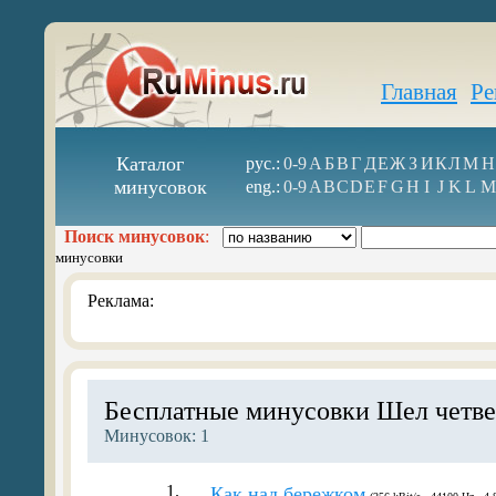
Главная
Ре
Каталог
рус.:
0-9
А
Б
В
Г
Д
Е
Ж
З
И
К
Л
М
Н
минусовок
eng.:
0-9
A
B
C
D
E
F
G
H
I
J
K
L
M
Поиск минусовок
:
минусовки
Реклама:
Бесплатные минусовки Шел четве
Минусовок: 1
1.
Как над бережком