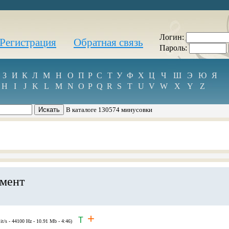
Логин:
Регистрация
Обратная связь
Пароль:
З
И
К
Л
М
Н
О
П
Р
С
Т
У
Ф
Х
Ц
Ч
Ш
Э
Ю
Я
H
I
J
K
L
M
N
O
P
Q
R
S
T
U
V
W
X
Y
Z
В каталоге 130574 минусовки
емент
+
T
it/s - 44100 Hz - 10.91 Mb - 4:46)