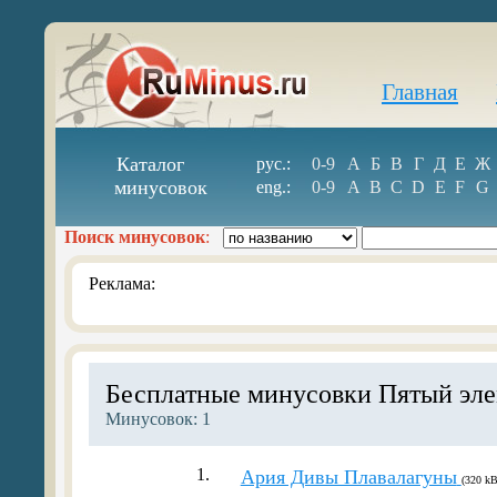
Главная
Каталог
рус.:
0-9
А
Б
В
Г
Д
Е
Ж
минусовок
eng.:
0-9
A
B
C
D
E
F
G
Поиск минусовок
:
Реклама:
Бесплатные минусовки Пятый эл
Минусовок: 1
1.
Ария Дивы Плавалагуны
(320 kB