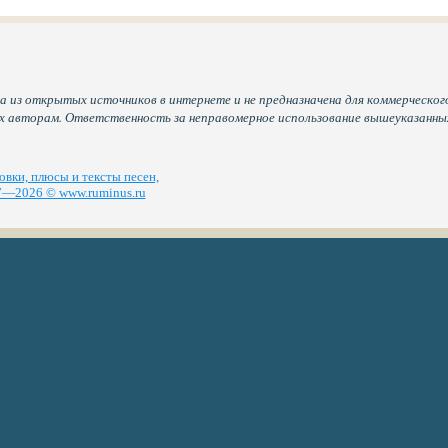
а из открытых источников в интернете и не предназначена для коммерческого
их авторам. Ответственность за неправомерное использование вышеуказанн
вки, плюсы и тексты песен,
—2026 © www.ruminus.ru