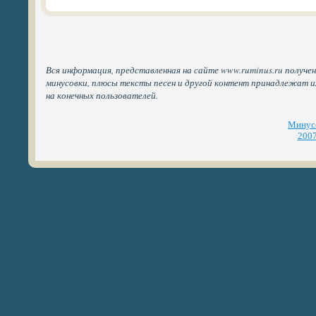
Вся информация, представленная на сайте www.ruminus.ru получен
минусовки, плюсы тексты песен и другой контент принадлежат 
на конечных пользователей.
Минусо
2007