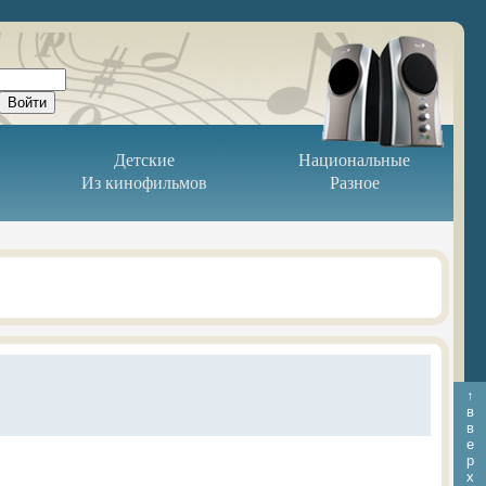
Детские
Национальные
Из кинофильмов
Разное
↑
в
в
е
р
х