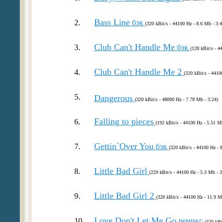
Bass Line
2.
бэк
(320 kBit/s - 44100 Hz - 8.6 Mb - 3:4
Club Can't Handle Me
3.
бэк
(128 kBit/s - 4
Club Can't Handle Me 2
4.
(320 kBit/s - 4410
5.
Dangerous
(320 kBit/s - 48000 Hz - 7.78 Mb - 3:24)
Falling to pieces
6.
(192 kBit/s - 44100 Hz - 5.51 M
Gettin`Over You
7.
бэк
(320 kBit/s - 44100 Hz - 
Little Bad Girl
8.
(229 kBit/s - 44100 Hz - 5.3 Mb - 3
Little Bad Girl 2
9.
(320 kBit/s - 44100 Hz - 11.9 M
Love Don't Let Me Go
10.
ремикс
(320 kBi