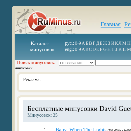
Главная
Ре
Каталог
рус.:
0-9
А
Б
В
Г
Д
Е
Ж
З
И
К
Л
М
Н
минусовок
eng.:
0-9
A
B
C
D
E
F
G
H
I
J
K
L
M
Поиск минусовок
:
минусовки
Реклама:
Бесплатные минусовки David Guet
Минусовок: 35
Baby, When The Lights
1.
(320 kBit/s - 44100