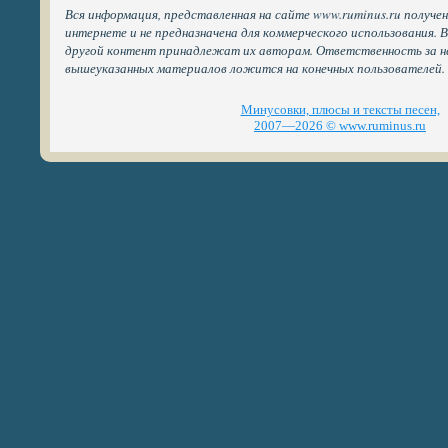
Вся информация, представленная на сайте www.ruminus.ru получе
интернете и не предназначена для коммерческого использования. 
другой контент принадлежат их авторам. Ответственность за н
вышеуказанных материалов ложится на конечных пользователей.
Минусовки, плюсы и тексты песен,
2007—2026 © www.ruminus.ru