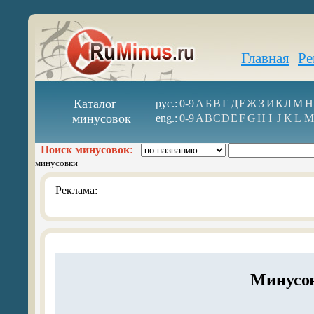
Главная
Ре
Каталог
рус.:
0-9
А
Б
В
Г
Д
Е
Ж
З
И
К
Л
М
Н
минусовок
eng.:
0-9
A
B
C
D
E
F
G
H
I
J
K
L
M
Поиск минусовок
:
минусовки
Реклама:
Минусов