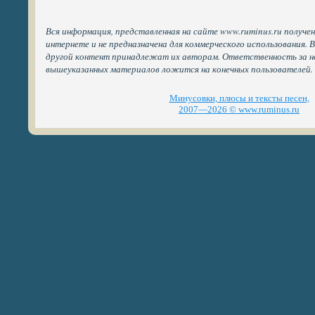
Вся информация, представленная на сайте www.ruminus.ru получе
интернете и не предназначена для коммерческого использования. 
другой контент принадлежат их авторам. Ответственность за н
вышеуказанных материалов ложится на конечных пользователей.
Минусовки, плюсы и тексты песен,
2007—2026 © www.ruminus.ru