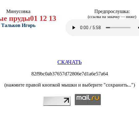
Минусовка
Предпрослушка:
е пруды01 12 13
(ссылка на закачку — ниже)
Тальков Игорь
СКАЧАТЬ
82f9bc0ab37657d72806e7d1a6e57a64
(нажмите правой кнопкой мышки и выберите "сохранить...")