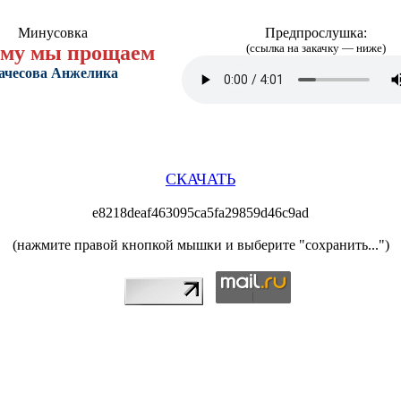
Минусовка
Предпрослушка:
му мы прощаем
(ссылка на закачку — ниже)
ачесова Анжелика
СКАЧАТЬ
e8218deaf463095ca5fa29859d46c9ad
(нажмите правой кнопкой мышки и выберите "сохранить...")