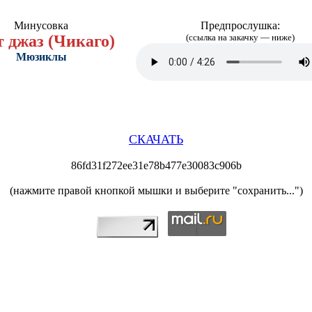
Минусовка
Предпрослушка:
т джаз (Чикаго)
(ссылка на закачку — ниже)
Мюзиклы
СКАЧАТЬ
86fd31f272ee31e78b477e30083c906b
(нажмите правой кнопкой мышки и выберите "сохранить...")