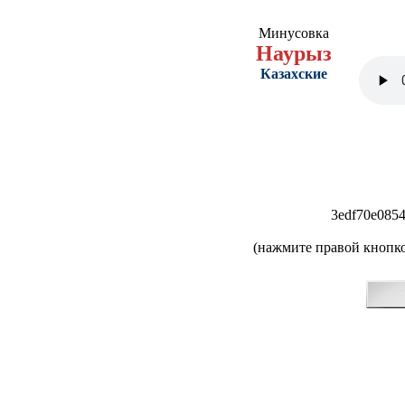
Минусовка
Наурыз
Казахские
3edf70e085
(нажмите правой кнопко