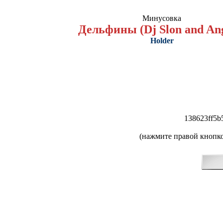
Минусовка
Дельфины (Dj Slon and Ang
Holder
138623ff5b
(нажмите правой кнопко