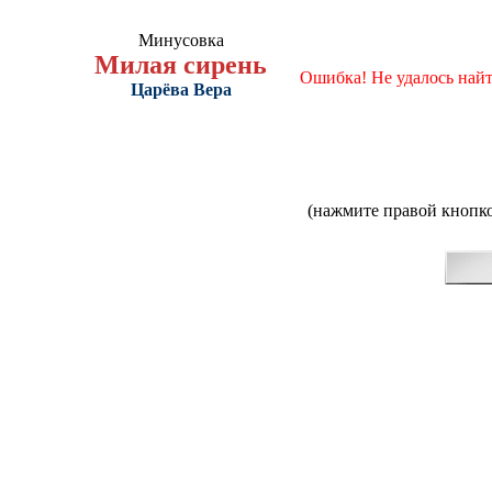
Минусовка
Милая сирень
Ошибка! Не удалось най
Царёва Вера
(нажмите правой кнопко