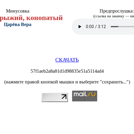
Минусовка
Предпрослушка:
рыжий, конопатый
(ссылка на закачку — н
Царёва Вера
СКАЧАТЬ
57f1aeb2a8a81d1d98835e51a5114ad4
(нажмите правой кнопкой мышки и выберите "сохранить...")