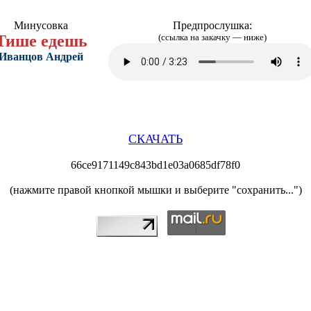
Минусовка
Предпрослушка:
Тише едешь
(ссылка на закачку — ниже)
Иванцов Андрей
СКАЧАТЬ
66ce9171149c843bd1e03a0685df78f0
(нажмите правой кнопкой мышки и выберите "сохранить...")