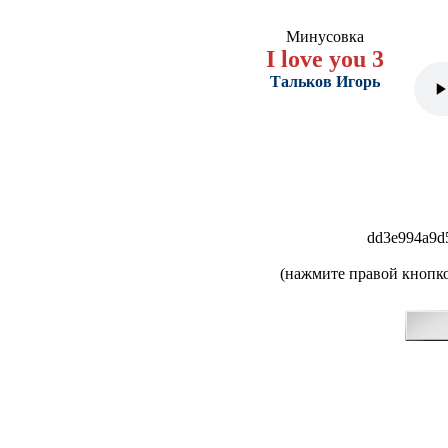
Минусовка
I love you 3
Тальков Игорь
dd3e994a9d
(нажмите правой кнопко