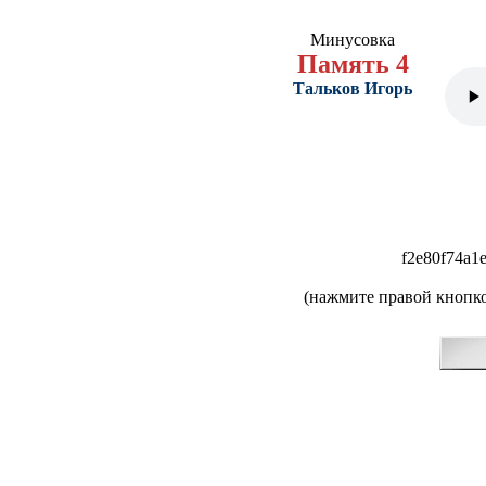
Минусовка
Память 4
Тальков Игорь
f2e80f74a1
(нажмите правой кнопко